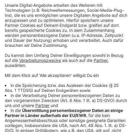
Self Bag Drop-Schalter:
zeitsparende
Gepäckaufgabe: Für größeren Passagierkomfort
soll bis zum Beginn der Sommerferien eine
vollautomatisierte, bequeme und zeitsparende
Gepäckaufgabe ermöglicht werden.
Früh-Check-in ab 3 Uhr:
Für Condor- und
Eurowings-Flüge soll es - bei einer Abflugzeit bis 7
Uhr - eine neue Früh-Check-In-Zeit geben, nämlich
3 Uhr (dieses Angebot bestand in Teilen schon im
Jahr 2022).
Late-Night-Check-In:
Darüber hinaus wird bei
Flügen der Lufthansa, Eurowings und Condor, die
bis 8 Uhr morgens starten, den Fluggästen ein
Late Night Check-in am Vorabend angeboten
(dieses Angebot bestand in Teilen schon im Jahr
2022).
Einführung einer Task Force:
Mit einer Task
Force soll zu Spitzenzeiten die Verzögerung bei
Flugzeug- und Gepäckabfertigung entschärft