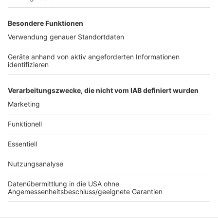
Partnern die Initiative, um spürbare Verbesserungen
und Stabilität an neuralgischen Punkten zu erzielen -
bei der Sicherheitskontrolle, der Gepäckabfertigung
und bei der Sauberkeit im Terminal", sagt Lars
Redeligx, Vorsitzender der Geschäftsführung der
Flughafen Düsseldorf GmbH.
Autoren: Sascha Fassbender & Joachim Schultheis
Anzeige
Anzeige
Anzeige