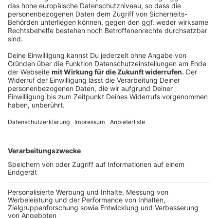
werden. Bei Bedarf sollen Mitarbeiter des
Flughafens beispielsweise bei der Bedienung von
Fluggastbrücken oder bei der Ausladung von
Gepäckstücken aushelfen.
Anzeige
Das sagt der Flughafen Düsseldorf
Anzeige
Der Flughafen Düsseldorf hofft, den Ansturm an
Reisenden - vor allem in den Ferienzeiten - damit
wieder gerecht zu werden - trotz möglicher Gefahren,
wie zum Beispiel einem Warnstreik des
Bodenpersonals: "Die Situation in den Spitzenzeiten im
letzten Jahr darf sich nicht wiederholen. Mit dem Off-
Block-Programm ergreifen wir gemeinsam mit