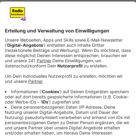
Maßnahme am Köln-Bonner Flughafen, wie Lukas
Weinberger erklärt: "Der Service-Gateway ist am Köln-
Bonn-Airport bereits Anfang Dezember eingeführt
worden. Seither läuft er erfolgreich. Auch mit Blick auf
die Osterferien wird es für unsere Fluggäste natürlich
möglich sein, Slots für die Sicherheitskontrolle über
den Service zu buchen", sagt der Pressesprecher.
Dieses System soll dann auch Anfang April für den
Düsseldorfer Flugverkehr stehen.
Anzeige
Weitere Maßnahmen
Anzeige
Dass damit alle Warteschlangen sich in Luft auflösen,
ist natürlich nicht gegeben. Weshalb in Düsseldorf