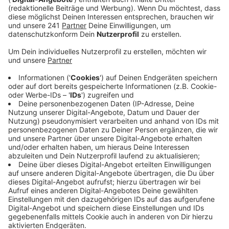
Veröffentlicht:
Mittwoch, 14.06.2023 12:41
Anzeige
Grund sind vor allem die warmen Temperaturen und die
vielen freien Tage im Sommer. Viele Menschen würden
den Urlaub fahren und deswegen nicht spenden gehen,
so eine Sprecherin des DRK West. Außerdem hätten
manche Angst bei den warmen Temperaturen nach
dem Blutspenden zu kollabieren. Hier kann die
Sprecherin Entwarnung geben: Wichtig sei nur, dass
man ausreichend Flüssigkeit zu sich nimmt. Bei uns in
der Stadt können Interessierte wieder am 22. Juni Blut
spenden, und zwar in Bürrig.
Mehr Infos dazu und
weitere Termine findet ihr hier.
Anzeige