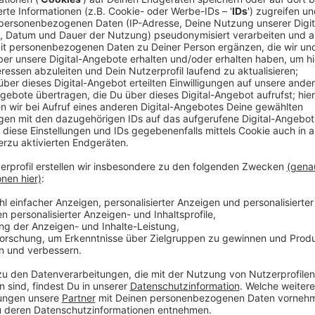
Anzeige
Bahnhöfe Leverkusen-Mitte und Chempar
Anzeige
Der Bahnhof in Wiesdorf hat sich in puncto Wettersc
deutlich verbessert. Die Barrierefreiheit durch neue
das Ergebnis positiv beeinflusst.
Der Bahnhof Chempark zeigt weiterhin Mängel bei de
und kaputten Fahrkartenentwertern. Seit 2021 verschl
Anzeige
Mehr Nachrichten aus Leverkusen