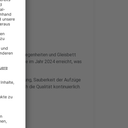
k
hutz, Sitzgelegenheiten und Gleisbett
 Aufzüge wurde im Jahr 2024 erreicht, was
r Beschilderung, Sauberkeit der Aufzüge
echtert sich die Qualität kontinuierlich.