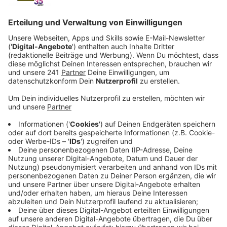
Veröffentlicht:
Mittwoch, 29.01.2025 21:56
Anzeige
Jede dritte Schule betroffen
Anzeige
Jede dritte Schule in Leverkusen kann zurzeit keinen
Sportunterricht nach Lehrplan anbieten. Im
bundesweiten Vergleich schneidet die Stadt damit
ganz passabel ab - es zeigt aber trotzdem den
Handlungsbedarf. Verschärft wurde die Situation unter
anderem durch den Brand in der Sporthalle der
Gesamtschule Schlebusch vor zwei Jahren.