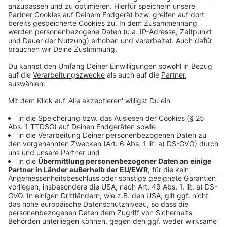
Anzeige
Moderner Bau der Manforter GGS startet in
Leverkusen
TuS Rheindorf braucht neue Trainingsräume in
Leverkusen
Renovierung der Turnhalle an Schlebuscher Schule
wird teurer
Anzeige
Anzeige