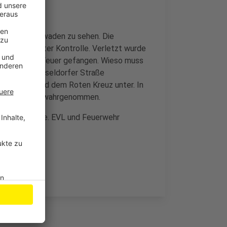
nkle Rauschwaden zu sehen. Die
n schnell unter Kontrolle. Verletzt wurde
achgeschoss Feuer gefangen. Wieso muss
e auf der Düsseldorfer Straße
ekannten und dem Roten Kreuz unter. In
10 Gasgeruch wahrgenommen.
er Bebelstraße. EVL und Feuerwehr