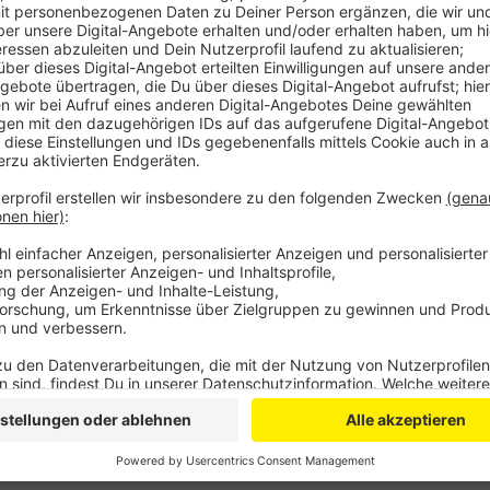
Anzeige
Am Opladener Abendhimmel waren gestern große du
Feuerwehr hatte den Brand mit rund 50 Einsatzkräfte
niemand. Offenbar hatte eine Heizungsanlage im D
jetzt die Polizei klären. Sie hat das gesamte Gebäud
beschlagnahmt. Die Bewohner kamen bei Freunden, B
Küppersteg hatten mehrere Anwohner gegen halb 
Schuld daran war ein Gasleck in einer Baugrube an d
konnten den technischen Defekt schnell beheben.
Anzeige