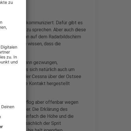
gen Flughafen kommuniziert. Dafür gibt es
 Flugzeugen zu sprechen. Aber auch diese
ahren, dass man auf dem Radarbildschirm
en auch alle wissen, dass die
d sie irgendwann gezwungen,
 klären, da es sich natürlich auch um
flogen neben der Cessna über der Ostsee
zeichen sollte Kontakt hergestellt
nn landen. Er flog aber offenbar wegen
ugroute weiter. Die Erklärung des
 Flugzeuge einfach die Höhe und die
eiter, bis tatsächlich der Sprit
im Gleitflug, bis halt irgendwo