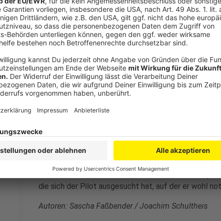
Bodenkontakt ist",
Anzeige
Pilot in Duisburg steuerte Parkplatz wohl b
Anzeige
Bei dem Flugzeugabsturz in Duisburg war dieser Bod
vollbesetzten Zirkuszelt. Augenzeugen berichten: Da
dann zum Parkplatz hingesteuert worden. Laut Fronti
Piloten so etwas beim Flugschein: "Auf einer Flugsch
einmotorigen Maschine: sobald eben der Motor ausfäl
versucht, notzulanden. Insofern kann da der Parkpla
die sich der Pilot ausgesucht hat, auf der er wohl no
Autoren: Sascha Faßbender / Joachim Schultheis