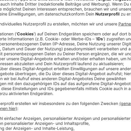
Anzeige
Am Sonntagnachmittag stürzt ein Kleinflugzeug in Du
Die beiden Insassen des Flugzeuges werden tot aufg
zeichnet das Radar eine Route eines Privatjets auf, d
(Lettland) abstürzt. Eigentlich sollte er am Köln-Bon
Insassen noch jede Spur. Lars Frontini von der Verein
in Notfällen Piloten wie folgt reagieren sollten. Wei
in der Ostsee abstürzte, soll aber Druckprobleme ve
Sauerstoffmangel das Schwierigste an der Situation
wird. Dementsprechend ist das Allerwichtigste, die
dann das Problem zu behandeln", erläutert Frontini. D
gewesen sein.
Anzeige
Weshalb Kampfjets ein Flugzeug begleitet 