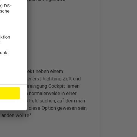
ewusst an
enkontakt direkt neben einem
s Flugzeug sei erst Richtung Zelt und
ni von der Vereinigung Cockpit lernen
ule lernt man normalerweise in einer
lt, ein freies Feld suchen, auf dem man
tz tatsächlich diese Option gewesen sein,
tlanden wollte."