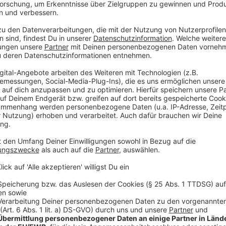
Anzeige
Als Pilot oder Pilotin wird mit Fluglotsen am jeweili
auch Notfrequenzen. Oder man versucht mit anderen
Technik kann ausfallen. "Dafür gibt es auch ein Verf
einen speziellen Code angezeigt bekommt, sodass eb
Kommunikation nicht mehr funktioniert", so Frontini.
Sollte gar kein Kontakt mehr zustande kommen, "sin
Begleitflugzeuge hochzuschicken, um die Situation zu
einen terroristischen Akt handeln könnte". Deshalb 
zwei Militärjets der Luftwaffe. Über Funk oder Sicht
werden. Aber auch das war nicht erfolgreich.
Der Privatjet sollte eigentlich am Flughafen Köln/Bo
eines eingestellten Autopilots auch nach Ende der Fl
Experten: "Wenn diese Flugroute endet, behalten die
Richtung bei, sie fliegen in dieser Richtung so lange w
aufgebraucht wurde. Die Flugzeuge sinken schließlich 