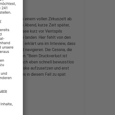
isburg neben einem vollen Zirkuszelt ab.
efunden. Am Abend, kurze Zeit später,
er in der Ostsee kurz vor Ventspils
ner Flughafen landen. Hier fehlt von den
igung Cockpit erklärt uns im Inteview, dass
tersteuern und navigieren. Die Cessna, die
rmeldet haben. "Beim Druckverlust ist
, da der Mensch eben schnell bewusstlos
 Sauerstoffmaske aufzusetzen und erst
afür könnte es in diesem Fall zu spät
haben