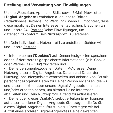
Softwarefehler festgestellt.
Veröffentlicht:
Mittwoch, 12.11.2025 06:50
Anzeige
Das neue Stellwerk kann dadurch nicht getestet und
auch nicht in Betrieb genommen werden. Laut
Deutscher Bahn muss der Kölner Hauptbahnhof
deshalb in absehbarer Zeit noch ein zweites Mal für
alle Fern- und Regionalzüge gesperrt werden. Wann
das sein wird, ist noch unklar.
Anzeige
Bahn hält an Vollsperrung fest
Anzeige