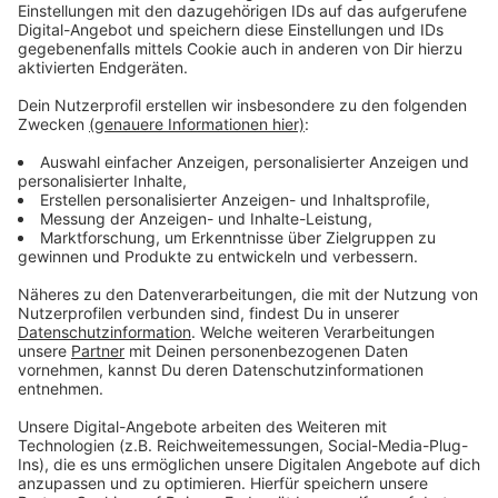
An der zehntägigen Sperrung ab Freitag hält die
Deutsche Bahn trotzdem fest. Sie will die Zeit für
dringende Arbeiten an Weichen und Oberleitungen
nutzen. Wegen der Vollsperrung des Kölner
Hauptbahnhofs fallen auch bei uns in der Stadt unter
anderem der RE1 und der RE5 ab Freitagabend
komplett aus. Die S-Bahnen sind von der Sperrung
nicht betroffen.
Hier
findet ihr alle Infos zu den
Zugausfällen.
Anzeige
Weitere Meldungen aus Leverkusen
Anzeige