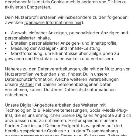
Rund 300.000 Euro stehen in der Vorlage für das
Projekt, das der Stadtrat Anfang Juni bewilligen soll.
Anzeige
Weitere Meldungen aus Leverkusen
Anzeige
"Schotterwaschmaschine" reinigt Leverkusener
Gleisbetten
Wieder wärmeres Wasser in Leverkusener
Schwimmbädern
Zahlreiche Falschparker bei Leverkusener Zuckerfest
Anzeige