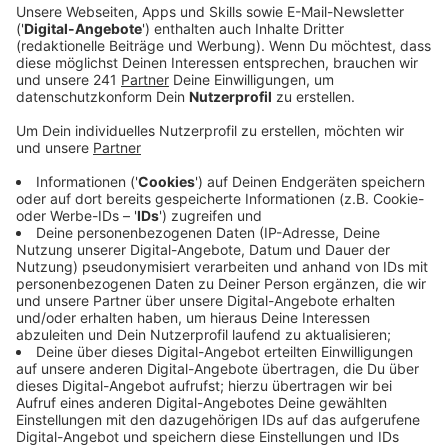
aller Menschen in Leverkusen bestmöglich
miteinander vereinbaren.
Veröffentlicht:
Montag, 24.04.2023 06:23
Anzeige
Die Stadt hat schon ein Konzept für Wohnungsbau,
eins für die Mobilität und für die Klimaanpassung –
aber diese Programme kollidieren in vielen Punkten
miteinander, und auch noch mit anderen Bereichen in
unserer Stadt. Die will sie alle unter einen Hut bringen:
Verkehr, Wohnungsbau, soziale Teilhabe, Bildung und
Wirtschaft – damit alle Bedürfnisse erfüllt werden und
niemand vergessen wird, soll das in einem großen
Masterplan für Leverkusen zusammenfließen und
miteinander abgestimmt werden. Den zu entwickeln,
wird Jahre dauern und Geld kosten, sagt die Stadt: