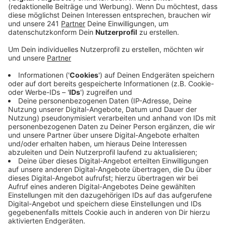
Veröffentlicht:
Dienstag, 03.12.2024 15:25
Anzeige
Aus Wiesdorf kommend könnt ihr nach wie vor auf die
A59 nach Düsseldorf auffahren, müsst dann aber im
Kreuz Leverkusen-West auf die A1 wechseln. In
Richtung Leverkusen werdet ihr ab dem Kreuz
Leverkusen-West über die A1 und dann über die A3 auf
den Willy-Brandt-Ring geschickt. Die Umleitungen sind
mit einem roten Punkt ausgeschildert. Gesperrt wird
von 22 Uhr bis 5 Uhr am Mittwochmorgen.
Anzeige
Weitere Meldungen aus Leverkusen