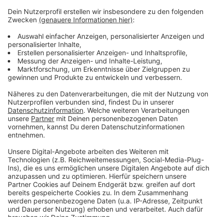
Anzeige
Fähre in Leverkusen-Hitdorf fällt aus: Technische
Störung
Urteil gegen Busfahrer in Leverkusen-Opladen
Leverkusener Veranstalter: Kölner Lichter kehren
zurück
Anzeige
Anzeige