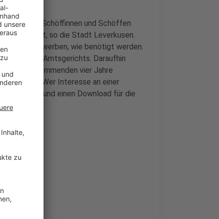
insgesamt 52 Schöffinnen und Schöffen
iste erstellt, so die Stadt Leverkusen.
 Menschen bewerben, wie benötigt werden.
Direktor des Amtsgerichts. Daraufhin
en für die kommenden vier Jahre
handlungen. Wer Interesse an einer
nforderungen und einen Download für die
 März