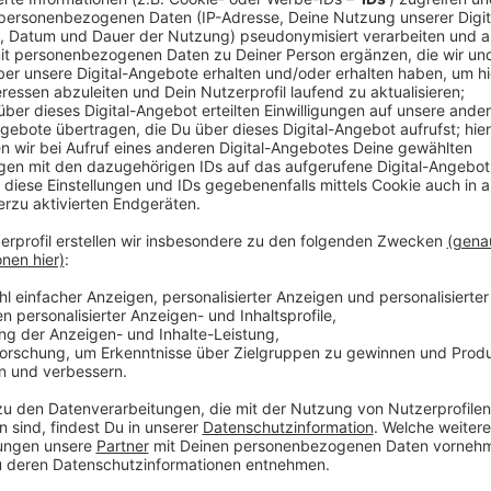
Für das Amtsgericht bei uns in Leverkusen werden 
gesucht. Aus allen Bewerbungen wird eine Vorschlagsl
Erfahrungsgemäß würden sich rund dreimal so viele
Die Liste mit Vorschlägen geht im Anschluss an den 
kommt ein Wahlausschuss zusammen, der die Schöff
auswählt. Die Laien kümmern sich pro Jahr um 12 Ver
Bewerbung als Schöffe hat, findet Details zu den A
Bewerbung
hier
.
Anzeige
Weitere Meldungen aus Leverkusen
Anzeige
Leverkusen: Einschränkungen auf der KVB-Linie 4 ab