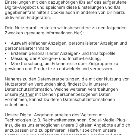
Anmeldung bis zum 14. Oktober nötig
Anzeige
Die Kurse finden in der alten Feuerwache in Wiesdorf
statt, jeweils donnerstags am 16.10. und 23.10.2025
ab 16:00 Uhr bis ca. 18:00 Uhr in der Moskauer Str. 3,
51373 Leverkusen. Anmeldungen bis zum 14.10.2025
unter quartier@wgl-lev.de
Anzeige
Weitere Meldungen aus Leverkusen
Anzeige
Brauchen Leverkusener Einrichtungen wieder
Zivildienstler?