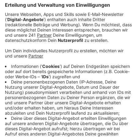
Anzeige
Debatte um Senioren am Steuer
Anzeige
Sollten Menschen im fortgeschrittenen Alter noch
Auto fahren? Das Thema ist weltweit umstritten. Um
den Verkehr in Leverkusen ein bisschen sicherer zu
machen, bietet die WGL im Oktober Fahrschultraining
für Senioren an. Alle Interessierten über 60 Jahren
können teilnehmen und noch mal alle Verkehrsregeln
und Gesetzesänderungen auffrischen.
Anzeige