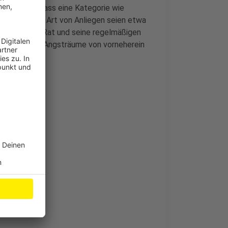
ngewendet, dass eine Kategorie wie
sser für diese Art von Anliegen seien etwa
alpräventive Rat und seine regelmäßigen
eher dazu da, Angsträume von vorneherein
n