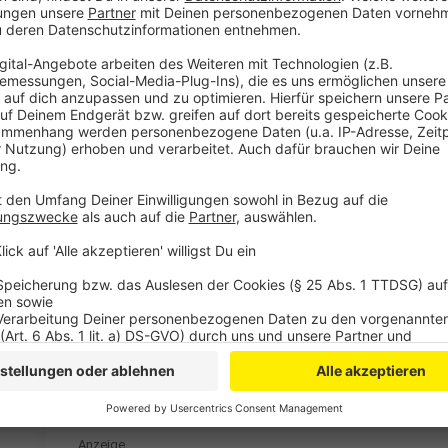
Die Verwaltung hatte allerdings schon im Vorfeld ei
„Angst“ zu subjektiv für solch ein Instrument sei. Be
die Bürgersprechstunden der Polizei oder der Krimin
Sitzungen, hieß es. Der Mängelmelder hingegen sei 
zu verhindern.
Anzeige
Weitere Meldungen aus Leverkusen
Anzeige
Gefahr durch Lachgas in Leverkusen überschaubar?
So betreffen Trumps Strafzölle Leverkusener Firme
Zweiter CSD in Leverkusen: Programm vorgestellt
Anzeige