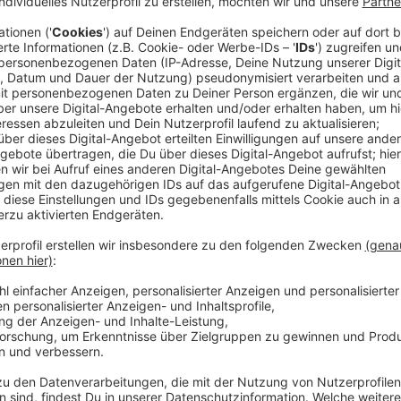
Kaputte Straßenlaterne und dunkle Orte
Anzeige
Angsträume in unserer Stadt bekämpfen ist wichtig
ist der falsche Ort dafür. Zu diesem Schluss ist die
hatte die Frage aufgeworfen, ob eine Kategorie für
aufgenommen werden sollte. Dort können wir ganz e
wenn zum Beispiel irgendwo eine Straßenlaterne kapu
um Orte, in denen es zum Beispiel zu wenig Licht gib
Anzeige
Stadt verweist auf Bürgersprechstunden
Anzeige