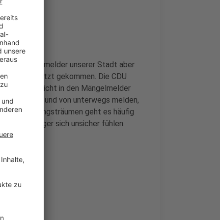
 – der Mängelmelder unserer Stadt aber
 Stadtpolitik jetzt gekommen. Die CDU
 Angsträume nicht in den Mängelmelder
infach online und von unterwegs melden,
tt ist. Bei Angsträumen geht es häufig
t und Fußgänger sich unsicher fühlen.