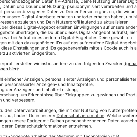
Der Streit um den Stellenabbau läuft schon länger, i
gegeben. Später einigten sich die Beteiligten auf d
wird. Bis Donnerstag (04.09.) können die mehr als 10
aus Leverkusen, ihre Stimme an den Werkstoren abg
Jobabbau so nicht stattfinden. Am Freitag wird das 
gegeben.
Anzeige
Weitere Meldungen aus Leverkusen
Anzeige
Neues Wehrdienst-Modell: Was das für Leverkusen 
Leverkusen: Unklarheiten wegen Gratis-Parktick
Wilder Deadline-Day bei Bayer 04 Leverkusen