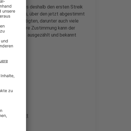
m Mai hatte es deshalb den ersten Streik
en Kompromiss, über den jetzt abgestimmt
.000 Beschäftigten, darunter auch viele
eben. Ohne ihre Zustimmung kann der
Ergebnis dann ausgezählt und bekannt
bedeutet
ets der Stadt