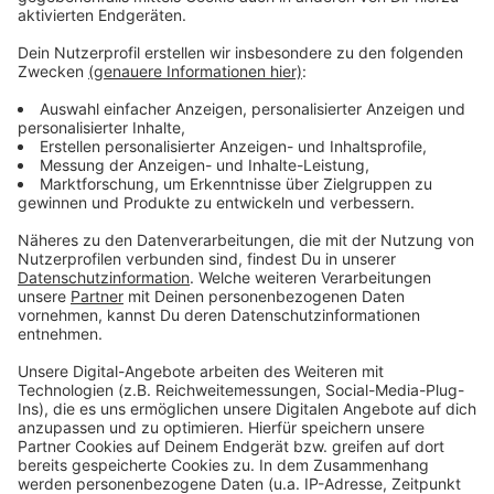
Weitere Meldungen aus Leverkusen
Anzeige
Altkleidersammlung Leverkusen: Immer weniger
Container
Bayer 04 Leverkusen: Trainingsakademie in Brasilien
eröffnet
Stadtbibliothek Leverkusen: Zweigstellen droht
Schließung
Anzeige