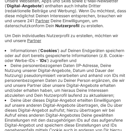
Anzeige
Frauen mit ADHS
Anzeige
Im August startet eine neue Selbsthilfegruppe für
Frauen im Autismus-Spektrum. Dort sind auch alle
willkommen, die zum Beispiel ADHS haben, also mit
Aufmerksamkeitsprobleme zu kämpfen haben oder
hyperaktiv sind. Die Treffen werden jeden dritten
Mittwoch im Monat zwischen 19 und 21 Uhr
stattfinden. Alle Infos zum neuen Angebot der
Beratungsstelle findet ihr hier.
Anzeige