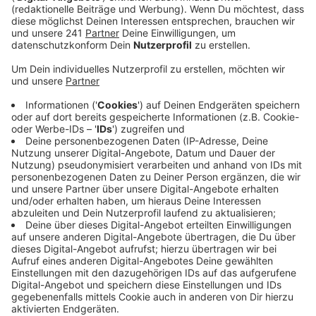
dann der Anschlusstreffer. Am Ende reichte es
aber nicht.
Veröffentlicht:
Mittwoch, 06.03.2024 06:35
Anzeige
Das Spiel vor heimischer Kulisse war für die
Mannschaft ein ganz besonderes: das erste Mal seit
15 Jahren und das zweite Mal überhaupt haben die
Frauen von Bayer 04 in der BayArena gespielt – und
das vor 3.500 Fans. Damit waren noch einmal mehr
Besucher beim DFB-Pokal-Viertelfinale dabei als vorab
erwartet.
Anzeige