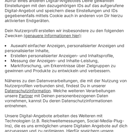
Vorherige Veranstaltungen gut besucht
Anzeige
Interessierte sollten allerdings Wartezeit mitbringen,
sagt die Stadt. Ein ähnliches Angebot hatte es bereits
Ende letzten Jahres gegeben – in Form von
gemeinsamen Bürgersprechstunden von Polizei und
KOD. Laut Stadt sei das Angebot rege genutzt
worden. Die häufigsten Themen waren unter anderem
die Vermüllung in der Innenstadt, Lärmbelästigungen
und fehlende Beleuchtung.
Anzeige
Mehr Meldungen aus Leverkusen
Anzeige