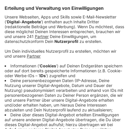
offenen Bürgersprechstunde.
Veröffentlicht:
Mittwoch, 22.02.2023 15:40
Anzeige
Rund zwei Stunden lang werden sich Mitarbeiter des
kommunalen Ordnungsdienstes am 15ten März Zeit
nehmen, um sich die Sorgen oder Fragen der
Menschen zur Ordnung und Sicherheit im Stadtteil
Wiesdorf anzuhören. Wer hier etwas loswerden
möchte braucht dafür keinen Termin, sondern kann
einfach vorbeikommen, und zwar im Stadtteilladen auf
der Breidenbachstraße.
Anzeige