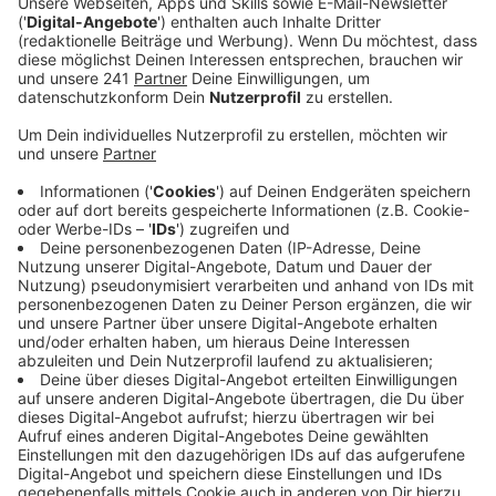
ausweichen.
Veröffentlicht:
Montag, 23.10.2023 06:43
Anzeige
Die Umleitung ist mit gelben Schildern markiert.
Hintergrund der Sperrung ist die A1. Die Autobahn
GmbH arbeitet in dieser Woche an der Überführung
über den Westring. Auch Autofahrer auf der A1
Richtung Köln müssen sich diese Woche auf
Behinderungen einstellen. Wegen Bauarbeiten ist die
Ausfahrt in der Anschlussstelle Köln-Niehl ab Montag
bis Samstagabend gesperrt. Hintergrund der Sperrung
ist der achtspurige Ausbau der A1 zwischen
Leverkusen-West und Köln-Niehl. Die Autobahn GmbH
baut in der Anschlussstelle diese Woche den Asphalt
aus.