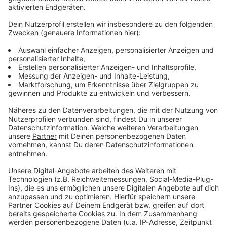
Anzeige
Weitere Meldungen aus Leverkusen
Anzeige
Seniorenrat, Kitagelder & Co: Leverkusener Stadtrat
tagt
Neuer Quartierstreff in Leverkusen verzögert sich
Leverkusen: Deutschlandticket sozial ab neuem Jahr
verfügbar
Anzeige