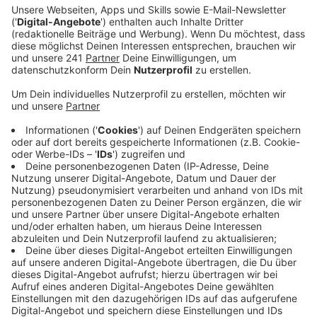
GmbH Druck.
Veröffentlicht:
Donnerstag, 05.06.2025 11:21
Anzeige
Bisher war die Strategie in Leverkusen klar: „Wir geben
so wenige Informationen wie möglich heraus, um den
Ausbau zu verzögern. Damit könnte die Chance
bestehen, doch noch eine Tunnellösung zu erwirken.“
Die Verwaltung empfiehlt der Politik nun allerdings,
den Kurs zu ändern: Man sei rechtlich verpflichtet zur
Herausgabe der Daten und wolle eine bessere
Kommunikation mit der Autobahn GmbH anstreben –
das sei schließlich auch politisch so gewollt,
schließlich habe man extra ein neues
Kommunikationskonzept entwickelt. In der nächsten
Ratssitzung wird das jedoch erneut geklärt werden