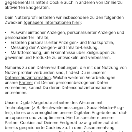
müssen.
Anzeige
Weitere Meldungen aus Leverkusen
Anzeige
Autobahnausbau Leverkusen: Neuer Verkehrsminister
Leverkusener Schwimmbad wird doch nicht saniert
Sechs Verletzte nach Brand in Leverkusen-Alkenrath
Anzeige