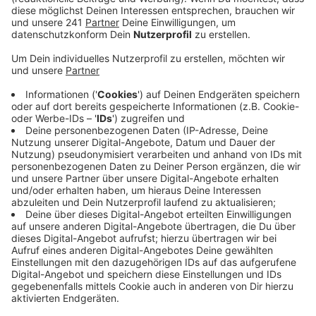
Anzeige
Im Kreuz Leverkusen repariert die Autobahn GmbH
zwischen 10 und 14 Uhr die Leitplanken, dafür muss
die Verbindung von der A3 aus Oberhausen kommend
auf die A1 in Fahrtrichtung Koblenz gesperrt werden.
Wer also genau diese Verbindungsstrecke in der Zeit
fahren muss, sollte sich eine Alternativabfahrt suchen.
Ab 14 Uhr soll die Anschlussstelle wieder normal
befahrbar sein.
Anzeige
Mehr News aus Leverkusen
Anzeige