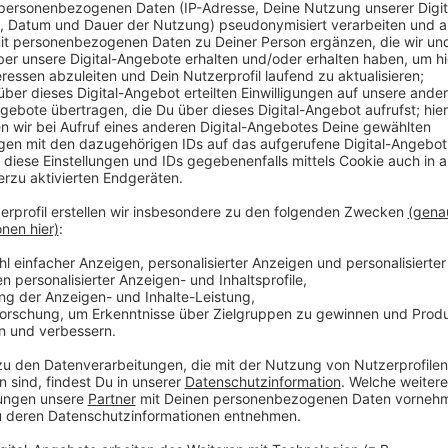
Anzeige
155 Menschen werden in den nächsten Jahren ihre Job
finanziell für die Zukunft absichern. Betroffen ist d
Burscheid und das Entwicklungszentrum in Solingen. D
Transformationsprogramm. Wegen der Branchenkrise w
strukturieren. Schon vor knapp 4 Jahren gab es eine
Arbeitnehmer betroffen. Adient ist weltweiteiner de
Anzeige
Mehr Meldungen aus Leverkusen
Anzeige
Prozess zu Messerangriff auf schwangere Frau star