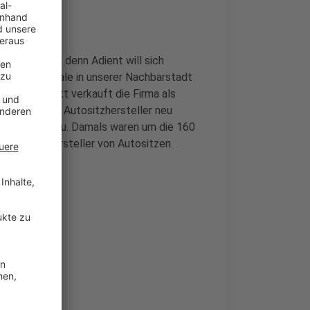
s verlieren, denn Adient will sich
ie Europazentrale in unserer Nachbarstadt
iesen Schritt verkauft die Firma als
ill sich der Autositzhersteller neu
n Stellenabbau. Damals waren um die 160
r größten Hersteller von Autositzen.
tet