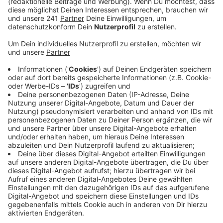
Bayer-Junioren sind gut drauf.
Veröffentlicht:
Dienstag, 30.04.2024 13:27
Anzeige
Sie haben in der Saison bislang noch kein Ligaspiel
verloren und ihre Gruppe als Erster abgeschlossen. Das
Spiel startet um 13 Uhr 15 im Ulrich-Haberland-
Stadion, direkt neben der BayArena. Tickets gibt es im
Onlineshop, außerdem soll es eine Tageskasse geben.
Das Finale findet am xx statt. Für die U17 wäre es die
dritte Meisterschaft nach 19992 und 2016.
Anzeige
Weitere Meldungen aus Leverkusen