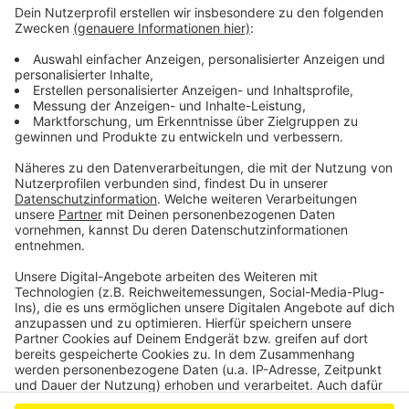
Anzeige
Leverkusen kriegt keine meisterlichen Ehrenbürger
Leverkusen bekommt wieder einen Aufräumtag
Viele Privatleute melden in Leverkusen Falschparker
Anzeige
Anzeige
Anzeige