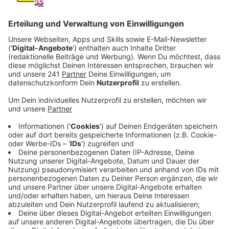
Anzeige
Der Bahnhof Leverkusen Mitte soll ein neues,
modernes Bahnhofsgebäude erhalten. Die Planungen
dafür kommen langsam voran. Bis Ende des Jahres
2024 soll ein konkreter Entwurf stehen.
Anzeige
Vier Architektenvorschläge im Rennen
Anzeige
Vier Vorschläge von Architekten hat die
Stadtteilentwicklungsgesellschaft ausgezeichnet.