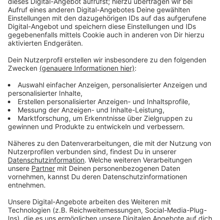
Welcher es wird, soll bis Ende November 2024
entschieden werden. Fest steht schon: Das neue
Bahnhofsquartier wird Platz für Büros und Läden
bieten. Außerdem soll es wieder ein Reisezentrum mit
persönlicher Beratung geben. Neben dem
Bahnhofsgebäude soll ein Fahrradparkhaus entstehen,
ähnlich wie in Opladen.
Die Stadt will das Quartier selbst bauen. Wie die
Gesellschaft auf Nachfrage berichtet, wird es
wahrscheinlich über einen Kredit finanziert.
Anzeige
Weitere Meldungen aus Leverkusen
Anzeige