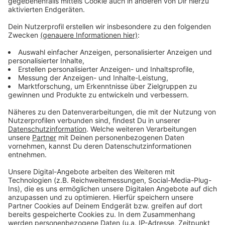
ihr hier
Anzeige
Mehr Meldungen aus Leverkusen
Anzeige
8.000-Euro-Zaun: Sinnvoll?
Frauennotruf Leverkusen: Sorge um Projekt zu
Onlinebelästigung
Evakuierungen in Köln - mehr zu tun für Klinikum
Leverkusen
Anzeige