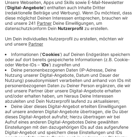
Anzeige
Verkehrsänderungen ab dem 10.10.2024
Anzeige
Am Hitdorfer Kreisel zwischen Ringstraße und
Hitdorfer Straße wird ab dem 10.10.2024 gebaut. Das
Ziel: Weniger Autoverkehr und mehr Sicherheit im
Hitdorfer Ortskern. Da soll in Zukunft weniger
Durchgangsverkehr fließen. Am Kreisverkehr gibt es
jetzt eine mobile Ampelanlage und der Verkehr wird an
der Baustelle vorbeigeleitet. Ein Teil der Hitdorfer
Straße und anliegende Ausfahrten werden außerdem
gesperrt. Das gilt auch für Rad- und Fußgängerwege,
die eine Umleitung bekommen. Auch die Busse fahren
etwas anders als sonst.
Genaue Infos dazu bekommt