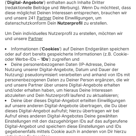
Anzeige
Nachholbedarf bei Digitalisierung?
Anzeige
Die Fraktion setzt sich aktuell für viele digitale
Lösungen in der Leverkusener Verwaltung ein. In dem
neuen Vorschlag heißt es, dass die aktuell
ausschließlich papierbasierten Anträge für Bauprojekte
durch moderne Prozesse ergänzt werden sollen. Der
Antrag sieht ebenso eine Anbindung an
das zentrale
Bauportal NRW
vor, denn in anderen großen Städten in
NWR sind solche digitalen Anträge schon
möglich. Laut den Grünen hat Leverkusen bei der
Digitalisierung noch Nachholbedarf.
Anzeige