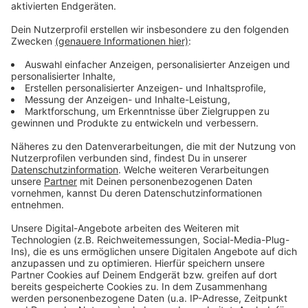
Anzeige
Weitere Meldungen aus Leverkusen
Anzeige
Sport Leverkusen: Floors läuft Weltrekord über 200
Meter
Bayer 04 Leverkusen: Testspiel gegen Pisa SC
Antrag im Leverkusener Rat: Gastronomiezone in den
Luminaden
Anzeige