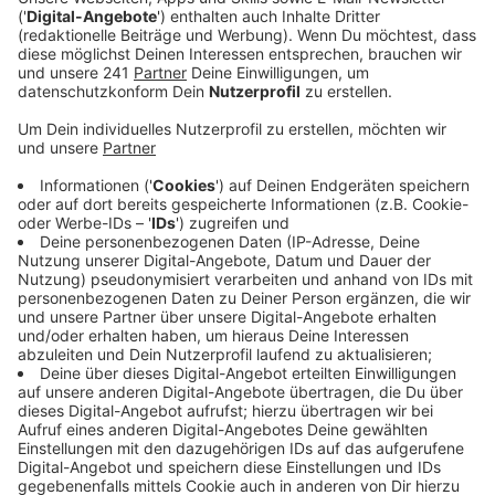
Veröffentlicht:
Montag, 07.07.2025 12:51
Anzeige
Ausbildung der Trainer in Leverkusen
Anzeige
Damit ist der Club nach eigener Aussage der erste
Bundesligist mit einer solchen Akademie im
südamerikanischen Land. In der Fußballschule sollen
bis zu 300 Kinder und Jugendliche im Alter von 5 bis 15
Jahren trainieren können. Die Trainer dafür wurden bei
uns in Leverkusen ausgebildet, ehe sie nach Brasilien
gereist sind. Am Samstag gab es dann die offizielle
Eröffnung.