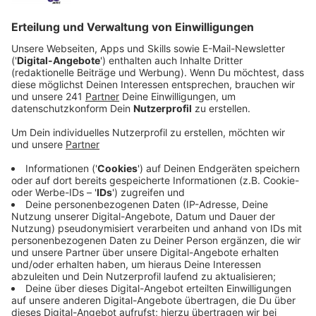
Anzeige
Bayer 04 unterstützt mit Fan-Aktionen
Anzeige
Mit drei großen Fan-Aktionen konnte Bayer 04 mehr
als 6.600 Euro sammeln. Diese Spende fließt in die
neue Kinderpalliativstation, die in den kommenden
Monaten die ersten Patienten aufnehmen soll.
Anzeige
Klinikum auf Spenden angewiesen
Anzeige