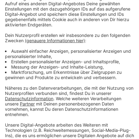
Das Leverkusener Krankenhaus rechnet damit, dass
die Station mehr kosten als einnehmen wird.
„Wir
tragen diese Kosten bewusst, um die große
Versorgungslücke, die in diesem Fachbereich existiert,
ein Stück weit zu füllen“, heißt es aus der
Führungsetage des Klinikums. „Dabei sind wir jedoch
auf finanzielle Hilfe angewiesen." Die Spende von
Bayer 04 würde deswegen viel bedeuten, so das
Klinikum.
Anzeige
Mehr Nachrichten aus Leverkusen
Anzeige