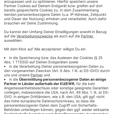
Schwache Kaufkraft belastet Leverkusener
Wirtschaft
Leverkusener Laufevent: Datum abhängig vom
Fußballspiel
Leverkusener Ordnungsdienst kontrolliert
Jugendschutz
Anzeige
Anzeige