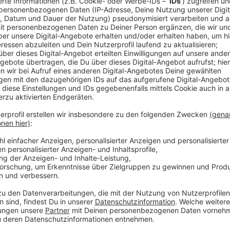
Der Fall wird somit in der nächsten Instanz vor dem 
das Leverkusener Amtsgericht auf Nachfrage von Rad
ein Mann, der sich selbst als früheren Berater und F
wird vorgeworfen, den Bayer-Spieler über mehrere J
100.000 Euro erpresst zu haben. Das Amtsgericht ha
Monaten Haft auf Bewährung verurteilt. Zudem muss
Sozialstunden ableisten.
Wann der Fall erneut verhandelt wird, ist noch nicht kl
Anzeige
Weitere Meldungen aus Leverkusen
Anzeige
Junges Theater Leverkusen braucht Helfer