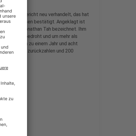
Kölner Landgericht neu verhandelt, das hat
io Leverkusen bestätigt. Angeklagt ist
örderer von Jonathan Tah bezeichnet. Ihm
ahre hinweg bedroht und um mehr als
tte ihn darum zu einem Jahr und acht
 er das Geld zurückzahlen und 200
ar.