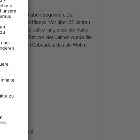
Fußgängerzone haben begonnen. Der
uscher Schandflecks. Vor über 22 Jahren
ebrannt, viele Jahre lang blieb die Ruine
ssarbeiten. Erst vor vier Jahren wurde die
Bau eines neuen Gebäudes, das als Wohn-
reagiert
ter Fördergeld