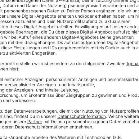
Die Arbeiten an der Baulücke in der Schlebuscher 
Baustart bedeutet ein Ende des sogenannten Schleb
war an der Stelle die Gaststätte „Alt Schlebusch“ abg
aber noch stehen. Erst 2019 begannen die ersten Abri
Ruine aber komplett abgerissen. Jetzt startet der 
und Geschäftshaus genutzt werden soll.
Anzeige
Weitere Meldungen aus Leverkusen
Anzeige
Bürgerantrag fordert Stadtfest - Stadt Leverkusen 
Betreuungsvereine in Leverkusen bekommen wei