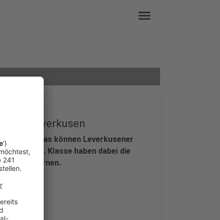
menu
Day in Leverkusen
 bekommen – das können Leverkusener
che ab der 5. Klasse haben dabei die
s kennenzulernen.