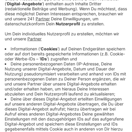
Veröffentlicht:
Mittwoch, 24.04.2024 10:33
Anzeige
Für die Eltern entstehen existenzielle Probleme. Das
hat die Stadt gegenüber dem Familienministerium
klargestellt. Sie fordert Lockerungen der Regeln, so
dass auch Aushilfskräfte ohne Erzieherausbildung die
Betreuung übernehmen können. Erzieher gibt es in
Leverkusen nämlich viel zu wenig. Außerdem hat die
Stadt angekündigt, einen Bedarfsplan für das nächste
Jahr zu erstellen. Der würde das Problem
verdeutlichen und Lösungen vereinfachen. Der
Stadtelternrat hatte einen solchen Bedarfsplan
bereits gefordert und dann selber in Angriff