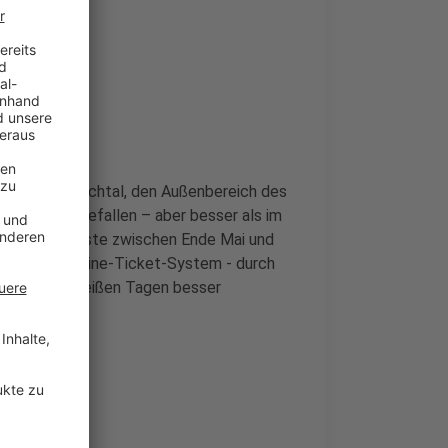
mbad Wiembachtal, den Außenbereich des
so hoch ausgefallen – aber besser als im
0.000 Badegäste zwischen Ende Mai und
r mit dem Online-Ticket-System - durch
 besonders heißen Tagen besser