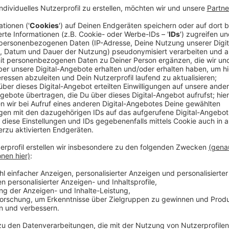
Anzeige
Höhere Besucherzahlen als im Vorjahr
Anzeige
Insgesamt sind die Besucherzahlen für das Schwim
Calevornia und das Freibad am Stadtpark zwar nicht 
Vorjahr. Insgesamt kommt der Sportpark auf rund 4
Anfang September. Sehr zufrieden sind die Betreibe
das Konzept konnten die Bäder die Besucherzahl an
regulieren.
Anzeige
Online-System überzeugt die Bäderbetriebe