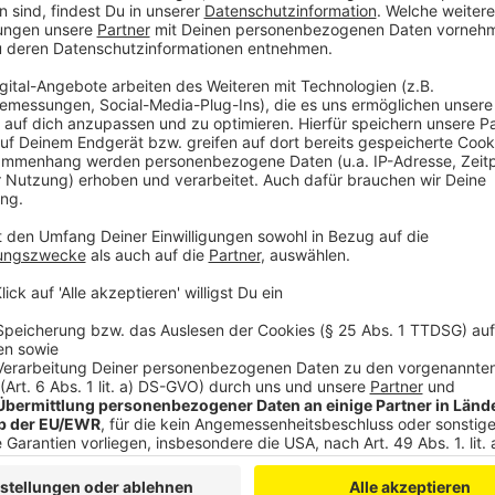
Anzeige
Das Online-System ist für Menschen ohne Smartphon
hätten die Kassenbetreiber aber Gästen mit der Bu
Eintritt über Bargeld ermöglicht, sagt der Sportpark.
unserer Redaktion gemeldet, weil das Online-System
bessere Regulierung der Besucherzahlen kam es aber
Sportpark. Polizeieinsätze waren in diesem Jahr wie a
Anzeige
Weitere Meldungen aus Leverkusen
Anzeige
Zurück in Leverkusen: TSV-Parasportler bei Willko
Mehr Plätze für Leverkusen: Geplante Kita in Hitdorf