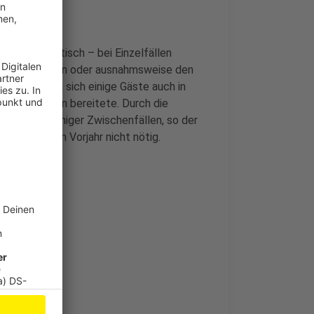
e problematisch – bei Einzelfällen
chung geholfen oder ausnahmsweise den
 Zuvor hatten sich einige Gäste auch in
 ihnen Sorgen bereitete. Durch die
 auch zu weniger Zwischenfällen, so der
uch schon im Vorjahr nicht nötig.
mmensparty