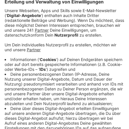
Anzeige
Fall aus Rheinland-Pfalz
Anzeige
Landwirte in Leverkusen und Umgebung sind in Hab-
Acht-Stellung. Denn die Blauzungenkrankheit ist
wieder auf dem Vormarsch. Diese Krankheit befällt
Rinder und Schafe. Nach einem Fund in Rheinland-
Pfalz gilt jetzt eine Pufferzone, die auch Leverkusen
betrifft. Für Landwirte hier bedeutet das mehr Arbeit,
wenn sie Tiere außerhalb der Zone verkaufen.
Anzeige