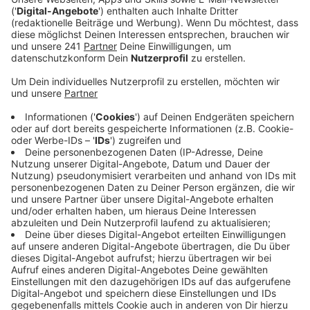
Anzeige
Vier Männer aus Leverkusen unter Verdacht
Anzeige
Aktuell ermittelt die Staatsanwaltschaft gegen vier
junge Männer aus Manfort, Schlebusch und Wiesdorf.
Sie waren im Rahmen von Zeugenbefragungen
aufgefallen. Vor einigen Wochen hat die Polizei ihre
Wohnungen durchsucht und die Männer wurden
vernommen. Geäußert haben sie sich aber nicht, so die
Staatsanwaltschaft. Im Moment werden die Handys
der vier untersucht.