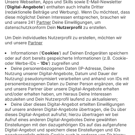
Anzeige
Die Stadtverwaltung bleibt am Brückentag am Freitag
(04.10.2024) geschlossen – zusammen mit allen
städtischen Dienststätten. Betroffen sind damit unter
anderem das Bürgerbüro, aber auch die städtischen
Kitas.
Anzeige
Das hat trotzdem geöffnet
Anzeige
Andere städtische Einrichtungen sind am 04.10.2024
trotzdem geöffnet. Dazu zählen das Schwimmbad