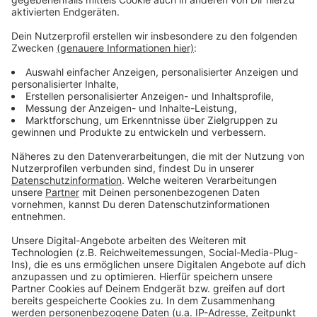
Wiembachtal, die Hauptstelle der Stadtbibliothek
sowie das Haus der Jugend in Opladen.
Anzeige
Weitere Meldungen aus Leverkusen
Anzeige
Arabischer Konzern soll Leverkusener Covestro
übernehmen
DKMS-Aktion für siebenjährigen Josef aus Leverkusen
Ideen für euren Feiertag
Anzeige