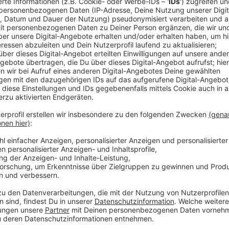
Warnung vor aggressiven Wildschweinen
Anzeige
Auch in Leverkusen hat die Brutzeit vieler Wildtier
viel Ruhe, um ihren Nachwuchs auf die Welt zu brin
empfiehlt deswegen aktuell, dass alle Hundebesitzer
Juli sollten Hundebesitzer vor allem im Wald – zum B
freien Feldern ihre Hunde nicht frei herumlaufen las
der Hunde, denn zum Beispiel Wildschweine verteidigen
aggressiv.
Anzeige
Weitere Meldungen aus Leverkusen
Anzeige