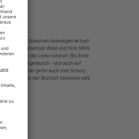
e begonnen. Die brauchen deswegen aktuell
gen. Der Landesbetrieb Wald und Holz NRW
 ihre Tiere an die Leine nehmen. Bis Ende
eispiel im Bürgerbusch - und auch auf
sen, heißt es. Das gelte auch zum Schutz
 ihr Revier in der Brutzeit teilweise sehr