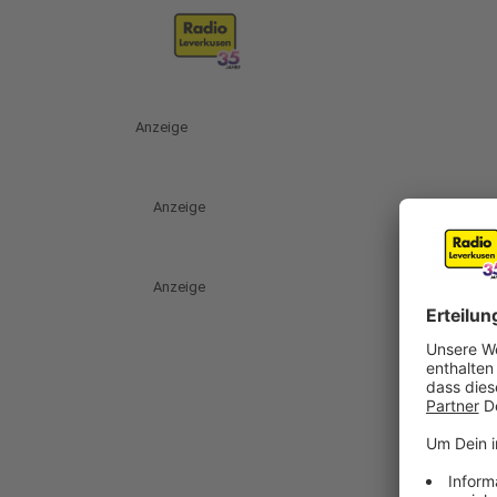
Anzeige
Anzeige
Anzeige