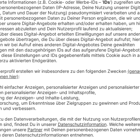
Anzeige
In Gesprächen miteinander sollen Betroffene neuen 
auszutauschen. Jeder, der irgendwie von der Flutka
betroffen ist, ist zu Kaffee und Gebäck willkommen. 
Ehrenämtler. Unter anderem auch zwei Leitungen, die 
kommenden Veranstaltungen verantwortlich sind.
Kontakt: Fluthilfebüroleiterin Bettina Heuschkel
Fluthilfe.leverkusen@malteser.org
0214 20649224
Anzeige
Weitere Meldungen aus Leverkusen
Anzeige