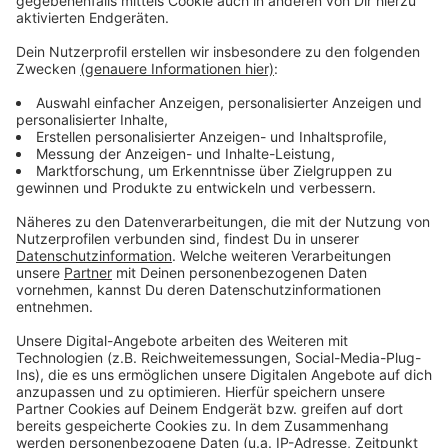
Abwasser wären wichtig. Ob die Stadtverwaltung den
Vorschlag ernsthaft prüft, müssen Montagnachmittag
die Stadtteilpolitiker entscheiden.
Anzeige
Weitere Meldungen aus Leverkusen
Anzeige
Wartungsarbeiten lösen Leverkusener Sirenen aus
Leverkusenerin in Rheindorf brutal überfallen
Bilanz Leverkusener Kneipenfestival und Brückenfest
Anzeige