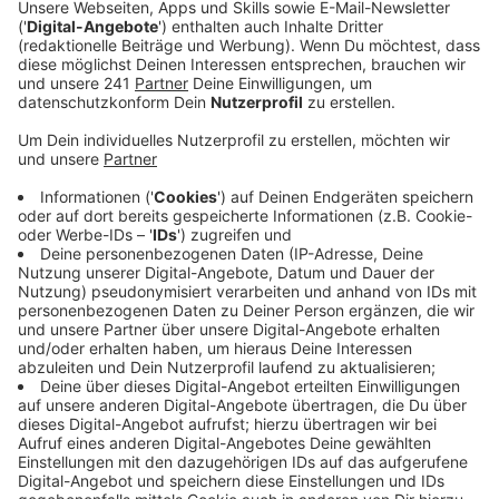
Wohnmobilstellplätze in der Nähe des Sees
eingerichtet werden.
Veröffentlicht:
Montag, 15.05.2023 11:11
Anzeige
Die Stadt soll prüfen, ob und an welcher Stelle es
möglich wäre, solche Wohnmobilstellplätze
einzurichten. So die Forderung von Opladen Plus. Ihr
Vorschlag wäre ein Standort im Bereich des großen
Hitdorfer See-Parkplatzes, direkt an der Straße
Umlag. „Wir sind sicher, dass ein derartiges Angebot
eine Bereicherung ist und gut angenommen wird, denn
der Hitdorfer See ist eine schöne Freizeitanlage“, so
die Politiker. Sie halten die Einrichtung für wenig
aufwändig, da Wohnmobile wenig Infrastruktur
bräuchten – nur eine Stromversorgung und Frisch- und