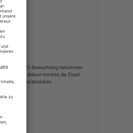
rliner Platz LED-Beleuchtung bekommen.
. Neben Schutzblinkern möchte die Stadt
d das Tempo herabsenken.