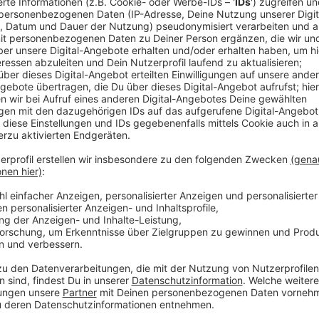
Anzeige
CDU will zügig mehr Licht
Anzeige
Deswegen solle jetzt auch schnellstmöglich der Be
Bisher sei das nicht im Gespräch, kritisiert die CDU
aber beispielsweise Bremsschwellen installieren un
Anzeige
Weitere Meldungen aus Leverkusen
Anzeige