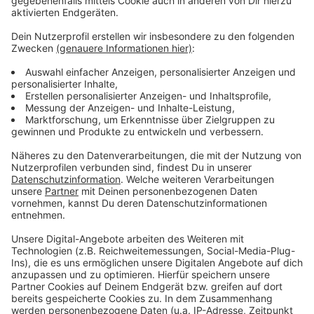
Leverkusener Grundwasser darf – und für welchen
Zeitraum das genehmigt wird.
Anzeige
Mehr Meldungen aus Leverkusen
Anzeige
Aufbau der Leverkusener Weihnachtsmärkte schreitet
voran
Leverkusener Apotheker streiken am Mittwoch
Stadt-Pläne für das Leverkusener Kaufhof-Gebäude
Anzeige