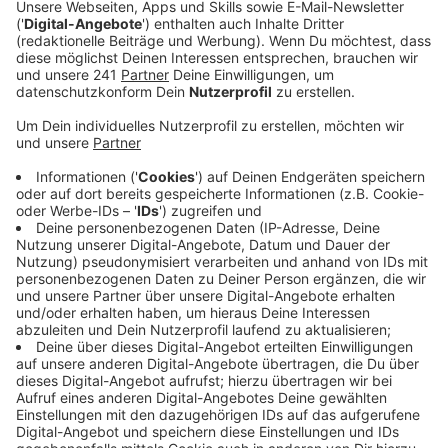
Currenta möchte auch in Zukunft 97 Millionen
Kubikmeter Grundwasser pro Jahr aus dem Rhein
entnehmen.
Veröffentlicht:
Mittwoch, 15.11.2023 11:21
Anzeige
Gegen Currentas Pläne hatten vor fast eineinhalb
Jahren 31 Privatpersonen und Institutionen bei der
Kölner Bezirksregierung Einwände erhoben. Deswegen
kommt es in der Sache jetzt zur mündlichen
Verhandlung. Dabei sollen sowohl Currenta, als auch
die Kritiker selbst zu Wort kommen können und
Stellung beziehen. Ziel dieses Termins ist es, alle
Probleme auszuräumen. Gelingt das nicht, wird die
Bezirksregierung die endgültige Entscheidung darüber
fällen, ob Currenta weiterhin in diesem Maß an das