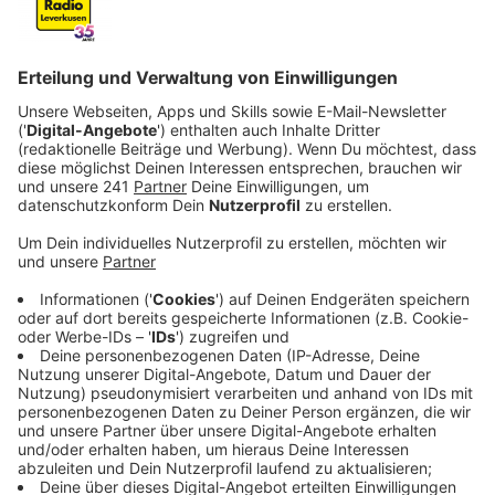
Anzeige
Eine Taxifahrerin wird in Leverkusen ausgeraubt, der
Täter sticht 33 Mal auf die Frau ein. Wie durch ein
Wunder überlebt sie. Das war vor über 30 Jahren, im
Jahr 1991.
Jetzt hoffen die Cold Case Ermittler der Kölner
Polizei, den Fall doch noch lösen zu können. Sie hoffen
dabei auf die Hilfe einer noch unbekannten Frau. Diese
mutmaßliche Zeugin hatte sich während der
Fernsehsendung "Aktenzeichen XY...ungelöst" beim
Leiter der Soko "Cold Cases" der Kölner Polizei,
Markus Weber, anonym gemeldet. Seitdem gibt es
keinen Kontakt mehr.
Anzeige