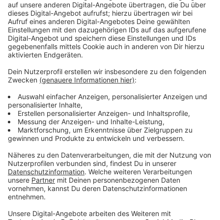
Aufruf an die Zeugin
Anzeige
"Wir wären schon dringend daran interessiert, mit
dieser Frau zu sprechen, weil ich persönlich in
dem Telefonat den Eindruck hatte, dass sie sehr
wohl etwas weiß und uns auch weiterhelfen
kann. Wir bitten Sie, sich nochmal zu melden."
Der brutale Überfall und der versuchte Raubmord von
1991 ist einer von fast 200 ungelösten Fällen, bei
denen die Ermittler der SoKo Cold Cases der Kölner
Polizei neue Ermittlungssätze prüfen.
Anzeige