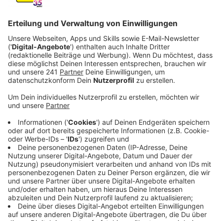
Veröffentlicht:
Dienstag, 11.04.2023 06:41
Anzeige
Der Verkehrsknotenpunkt in Opladen kann ab heute
nicht mehr von allen Seiten angefahren werden.
Gesperrt ist die Zufahrt von der Stauffenbergstraße.
Autofahrer müssen stattdessen eine Umleitung über
die Lützenkirchener Straße fahren. Die Bus-Linie 223
fährt während der Arbeiten gar nicht. Dadurch
entfallen einige Haltestellen in Bergisch Neukirchen.
Pendler müssen voraussichtlich bis Herbst auf andere
Verkehrsangebote der Wupsi ausweichen.
Anzeige