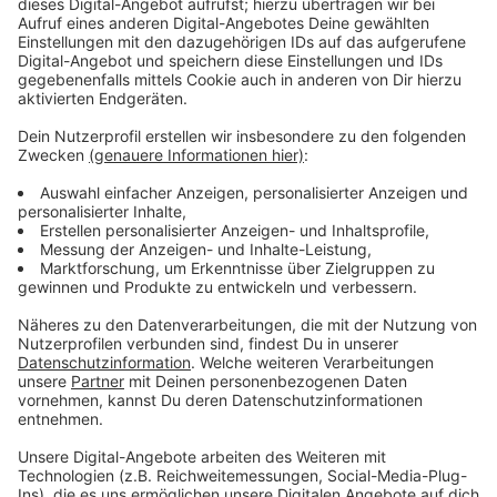
Weitere Baustellen in der Stadt
Anzeige
Parallel zu den Arbeiten in Opladen werden ab heute
auch Straßenabschnitte der Burscheider Straße in
Bergisch Neukirchen und der Heinrich-Lübke-Straße in
Schlebusch repariert. Auch das hat Auswirkungen:
In der Buscheider Straße ist auf Höhe der
Hausnummer 2 nur eine Spur frei, das soll bis
Freitag dauern.
Ebenfalls bis Freitag ist d
ie Heinrich-Lübke-
Straße auf Höhe der Hausnummern 28 und 29
komplett dicht. Eine Umleitung führt über
Ophovener Straße und Kreuzbroicher Straße.
Anlieger und Busse können aber trotz Sperrung
wie gewohnt fahren.