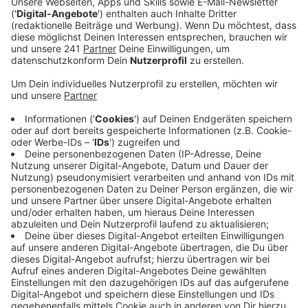
prägnante Bauprojekte zugesprochen bekommen.
Veröffentlicht:
Donnerstag, 15.12.2022 13:04
Anzeige
Nach einer langen Beratungs- und Gründungszeit der
Stadtentwicklungsgesellschaft soll sie jetzt endlich
auch aktiv werden. Konkret geht es dabei um folgende
Projekte:
Das künftige Bahnhofsquartier Leverkusen-
Mitte, die Berufsschulen an der Bismarckstraße in
Manfort und das Kreativquartier an der
Niederfeldstraße in Wiesdorf. Bei allen Projekten
wollen die Verantwortlichen jetzt erst einmal die Ist-
Zustände analysieren und die Kommunikation zu
anderen Schnittstellen ausbauen – im Rahmen des
Bahnhofsquartiers zum Beispiel mit der Deutschen
Bahn.