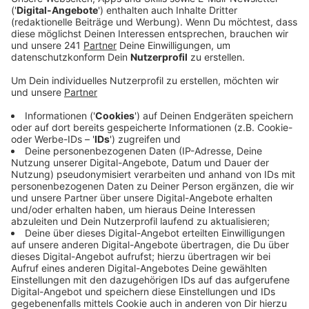
„erfolgreich“: die Polizei fand größere Mengen an
Kokain.
Veröffentlicht:
Dienstag, 10.02.2026 14:53
Anzeige
Die Polizei hat einen mutmaßlichen Drogendealer aus
Leverkusen festgenommen. Wie die Beamten
berichten, soll der Mann beim Drogen verkaufen in
Köln gesehen worden sein. Bei einer anschließenden
Kontrolle stellte sich heraus, dass der Mann eine
ganze Menge Kokain dabei hatte. Auch in seiner
Wohnung in der Lützenkirchener Straße wurden die
Beamten fündig. Eine weitere Wohnung in Köln soll er
ebenfalls als Drogenlager benutzt haben. Der Mann
soll noch heute einem Haftrichter vorgeführt werden.