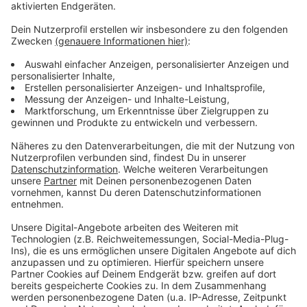
Anzeige
Weitere Meldungen aus Leverkusen
Anzeige
Urteile nach Bankkarten- und PIN-Diebstahl
Leverkusener Kinos ziehen positive Bilanz für das Jahr
2025
Kraniche über Leverkusen: NABU und BUND bitten um
Hinweise
Anzeige