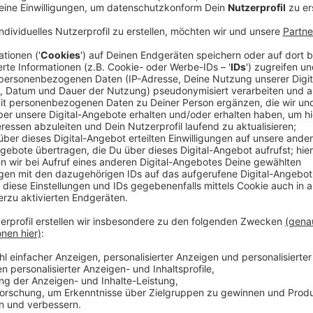
Anzeige
Zeit und Pauschal
Anzeige
Ab sofort reicht es aus, wenn man pro Woche vier Stu
fünf Stunden in der Woche. Außerdem dürfen Ehrena
960 Euro bekommen oder eine Übungsleiterpauschale 
vorher nicht erlaubt. Mit der Ehrenamtskarte bekom
Rabatte, beispielsweise im Hallen- und Freibad Wiem
Anzeige
Antrag & Voraussetzungen
Anzeige