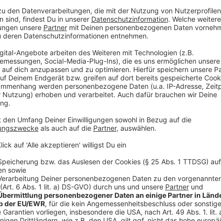
Wo ihr die Karte bei der Stadt beantragen könnt,
erfa
Die Bedingungen für so eine Karte sind folgende:
ehrenamtliches Engagement über mindestens 25 
zurückliegen.
Unterbrechungen in der Engagement-Biografie, z
Kindererziehung oder Pflege, werden akzeptiert.
Die ehrenamtliche Arbeit kann bei einer oder au
worden sein.
Das Engagement wurde ausschließlich für Dritt
Die ausschließliche Erstattung der Kosten zählt 
Aufwandsentschädigung.
Es gibt keinen Mindeststunden-Umfang.
Die Karte ist zeitlich unbegrenzt gültig.
Anzeige