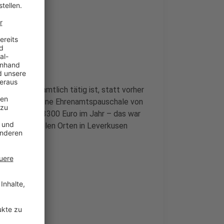
nden ehrenamtlich tätig ist, statt vorher
mtler jetzt eine Ehrenamtspauschale von
von bis zu 3300 Euro im Jahr – das war
mt man an vielen Orten in Leverkusen
bachtal.