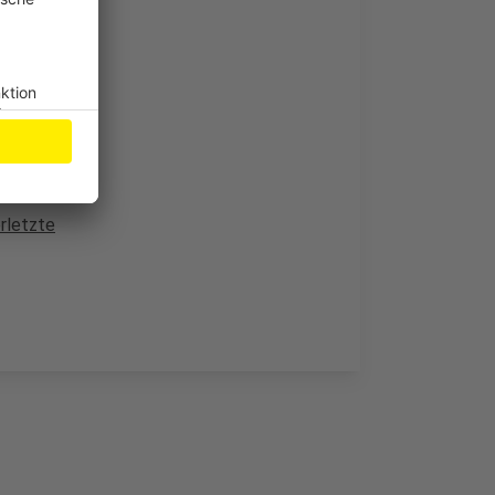
 in Opladen
erletzte