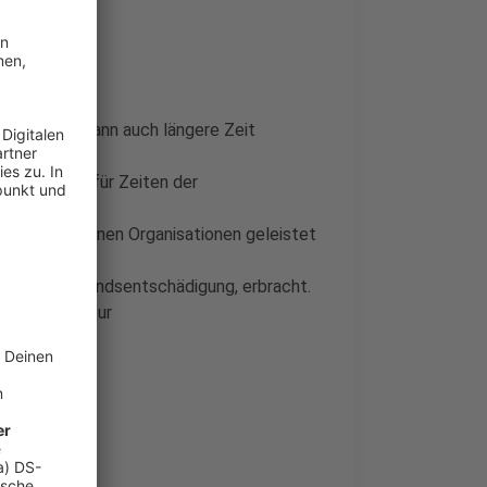
hrt ihr hier
.
Jahre. Es kann auch längere Zeit
um Beispiel für Zeiten der
ch verschiedenen Organisationen geleistet
e ohne Aufwandsentschädigung, erbracht.
dabei nicht zur