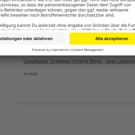
Weitere Meldungen aus unserer Stadt
Anzeige
Feuerwehr Leverkusen löscht Brand in Dachgeschoss
Große Bahnbaustelle in Leverkusen startet
Leverkusen: Schwerer Unfall in Bürrig - zwei Leichtv
Anzeige