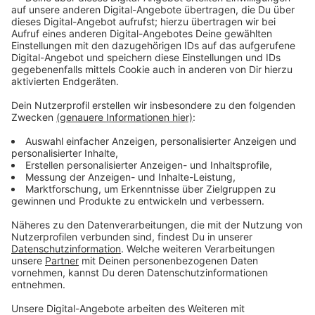
Die Erhöhung der Taxitarife sei notwendig und richtig
gewesen. Sie habe die Taxibranche bei uns in der
Stadt innerhalb eines Jahres stabilisiert, sagt die
Genossenschaft im Gespräch mit RL. Langfristig bleibt
aber das Konkurrenzproblem mit Dumping-
Fahrdiensten wie Uber.
Anzeige
Probleme durch Dumping-Konkurrenz
Anzeige
Die Taxigenossenschaft beklagt, diese Anbieter
würden eine sogenannte Rückfahrpflicht nicht