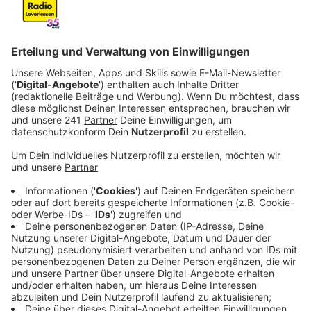
Veröffentlicht:
Freitag, 25.10.2024 06:26
Anzeige
Stabilisierung durch Tariferhöhung
Anzeige
Ein Jahr ist es her, dass die Tarife für Leverkusener
Taxis erhöht wurden – als Reaktion auf die schwierige
Situation der Branche. Das hat geholfen. Sagt die
Taxigenossenschaft. Schwierigkeiten macht aber
zunehmend die Dumping-Konkurrenz.
Anzeige