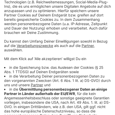
einhalten. Also die Pause am Entsendungsort
zwischen den Fahrten. Auch wegen fehlender
Genehmigungen hatte es vor kurzem eine
Kontrollaktion der Polizei gegeben.
Anzeige
Mehr Meldungen aus Leverkusen
Anzeige
Großbrand Leverkusen: Sirene verkündet Entwarnung
IHK fordert Rücknahme des Ratsbeschlusses zu
verkaufsoffenen Sonntagen in Leverkusen
Allerheiligen in Leverkusen: Friedhofswege gesperrt
Anzeige