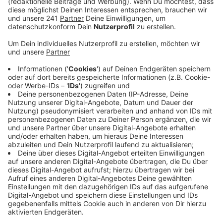
Anzeige
Die Täter sollen in das Haus eingebrochen sein und
den Schlüssel mitgenommen haben. Die Familie bekam
laut Polizei nichts davon mit. Erst am Morgen habe sie
den Diebstahl bemerkt. Es geht um einen blauen A6
mit dem Leverkusener Kennzeichen L 263. Wer die
Täter oder das Auto seit gestern gesehen hat, soll
sich bei der Polizei melden.
Anzeige
Weitere Meldungen aus Leverkusen
Anzeige