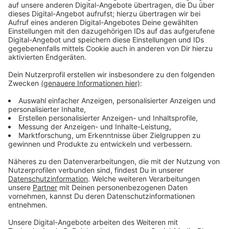
Anzeige
Auto stürzt auf Europaring
Anzeige
Für den wohl kuriosesten Einsatz in der Silvesternacht
sorgte ein
31-jähriger BMW-Fahrer in Wiesdorf
.
Nachdem der Mann auf Höhe des Kinopolis erst mit
einer Verkehrsinsel kollidiert war, durchbrach er eine
Sicherheitswand und stürzte mit seinem Auto etwa
sechs Meter tief auf die untere Fahrbahnebene. Fahrer
und Beifahrer kamen mit leichten Verletzungen davon.
Laut Polizei hatte der Fahrer zuvor Alkohol getrunken.
Wegen des Unfalls ist nun der Europaring auf der
unteren Ebene in Fahrtrichtung Köln bis auf Weiteres
gesperrt, weil lose Betonteile auf die Fahrbahn
stürzen könnten.