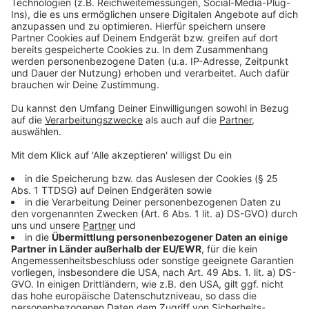
Anzeige
Weitere Meldungen aus Leverkusen
Anzeige
Leverkusener Gesundheitsamt befürchtet Winter-
Corona-Welle
Werkself hofft auf deutlich besseren Rückrundenstart
Führerschein-Umtausch und Grundsteuer in
Leverkusen
Anzeige