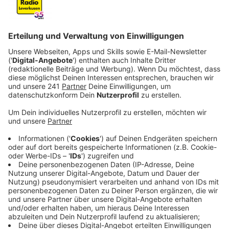
Silvester.
Besonders oft rückten die Einsatzkräfte
nach Quettingen und Rheindorf aus.
Veröffentlicht: Montag, 02.01.2023 07:06
Anzeige
Neben mehreren Kleinbränden brannten am Quettinger
Feld mehrere Bäume. Das Feuer drohte auf Gebäude
überzugreifen. Parallel gab es einen gemeldeten
Balkonbrand der auf die Wohnung überzugreifen
drohte. Außerdem sind Mülltonnen auf dem
Schulgelände der Grundschule in der Heinrich Lübcke
Straßen ausgebrannt, weil darin offenbar
Feuerwerkskörper gezündet worden waren. Durch den
Brand wurde auch die Fassade der Schule beschädigt.
Hinweise zu dem Vorfall nimmt die Polizei entgegen.