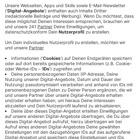
Veröffentlicht:
Montag, 07.10.2024 10:23
Anzeige
Am Montag jährt sich der Angriff der Hamas auf Israel
am 7. Oktober 2023 das erste Mal. Zu diesem Anlass
lädt der Evangelische Arbeitskreis der CDU
Leverkusen zu einer Mahnwache ein. Die Mahnwache
soll am Dienstag (8. Oktober) vor dem Rathaus
stattfinden. „Wir wollen mit der Veranstaltung ein
stilles und starkes Zeichen setzen – für die
Menschlichkeit und gegen jede Form des Terrors“,
heißt es vom EAK. Im Rahmen der Mahnwache wird ein
Davidstern aus Kerzen vor dem Rathaus entzündet.
Außerdem werden parteiübergreifende Reden aus der
Politik erwartet. Man freue sich über die Teilnahme
aller, die ein Zeichen für Frieden und gegen Gewalt