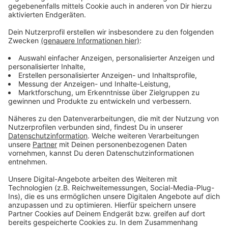
setzen möchten. Die Mahnwache vor dem Rathaus
beginnt um 18 Uhr.
Zusätzlich wird am Montag und
Dienstag die israelische Flagge vor dem Rathaus
gehisst.
Anzeige
Weitere Meldungen aus Leverkusen
Anzeige
Leverkusener Stadtrat entscheidet über KI-Einsatz
Feuerwehreinsatz in Leverkusen-Quettingen
Ein Monat Vollsperrung der A59 wegen Neubau der
Rheinbrücke
Anzeige