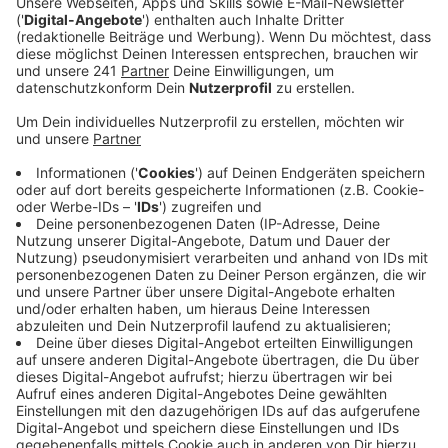
Besucher danach keine Masken mehr tragen. Der
Leverkusener Hausärztesprecher, Peter Travnik,
sieht das mit gemischten Gefühlen.
Veröffentlicht:
Donnerstag, 06.04.2023 06:47
Anzeige
Es sei unklar, wie sich das auf die Zahl der Infektionen
auswirkt. Gleichzeitig werde die Stimmung in den
Wartezimmern dadurch wohl besser. Er selbst habe
zuletzt häufiger Patienten erlebt, die sich über die
Maskenpflicht beschwert hätten und auch aggressiv
geworden seien. Theoretisch könnten Praxen,
Einrichtungen und Krankenhäuser die Maskenpflicht bei
sich eigenmächtig verlängern. Das wird hier in
Leverkusen wohl eher nicht passieren. Das Remigius-
Krankenhaus in Opladen zum Beispiel will Besuchern