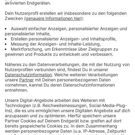
Anzeige
Weitere Meldungen aus Leverkusen
Anzeige
Kolonie-Museum Leverkusen sucht Helfer für
Führungen
Weniger Geld für Leverkusen durch Rheinbrücke
Von Gladbach nach Leverkusen: Jonas Hofmann stellt
sich vor
Anzeige