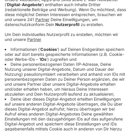
eines Trinkwassermonteurs zustande gekommen,
so das Unternehmen.
Veröffentlicht:
Donnerstag, 20.07.2023 06:21
Anzeige
Die EVL saniert aktuell den Leverkusener Wasserturm,
er ist bis Ende des Jahres außer Betrieb. Dennoch
müssen die Zuleitungen und Pumpen darin regelmäßig
gespült werden, weswegen zahlreiche Kubikmeter
Wasser weitgehend ungenutzt in die Kanalisation
fließen würden. Dieses Wasser wird jetzt aufgefangen
und per Tankwagen dem Fachbereich Stadtgrün der
Stadt gebracht. Am Dienstag sei das zum ersten Mal
geschehen, heißt es. Die Wassermenge betrug rund
10.000 Liter, so die EVL.